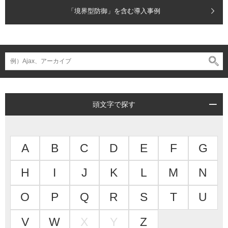
「境界型防御」を含む導入事例
頭文字で探す
A
B
C
D
E
F
G
H
I
J
K
L
M
N
O
P
Q
R
S
T
U
V
W
X
Y
Z