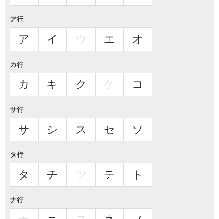
ア行
ア
イ
ウ
エ
オ
カ行
カ
キ
ク
ケ
コ
サ行
サ
シ
ス
セ
ソ
タ行
タ
チ
ツ
テ
ト
ナ行