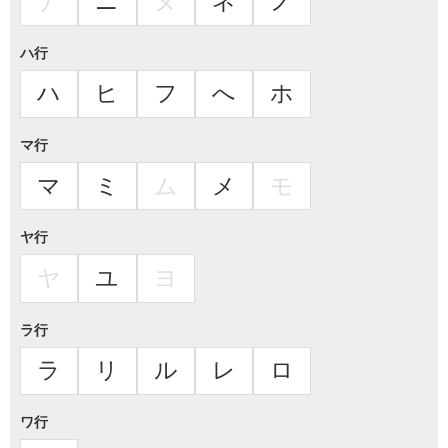
ナ
ニ
ヌ
ネ
ノ
ハ行
ハ
ヒ
フ
へ
ホ
マ行
マ
ミ
ム
メ
モ
ヤ行
ヤ
ユ
ヨ
ラ行
ラ
リ
ル
レ
ロ
ワ行