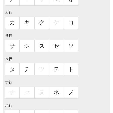
カ行
カ
キ
ク
ケ
コ
サ行
サ
シ
ス
セ
ソ
タ行
タ
チ
ツ
テ
ト
ナ行
ナ
ニ
ヌ
ネ
ノ
ハ行