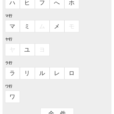
ハ
ヒ
フ
へ
ホ
マ行
マ
ミ
ム
メ
モ
ヤ行
ヤ
ユ
ヨ
ラ行
ラ
リ
ル
レ
ロ
ワ行
ワ
全 件