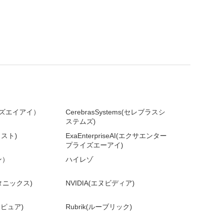
ライズエイアイ）
CerebrasSystems(セレブラスシ
ステムズ)
ラスト)
ExaEnterpriseAI(エクサエンター
プライズエーアイ)
ン）
ハイレゾ
ータニックス)
NVIDIA(エヌビディア)
バーピュア)
Rubrik(ルーブリック)