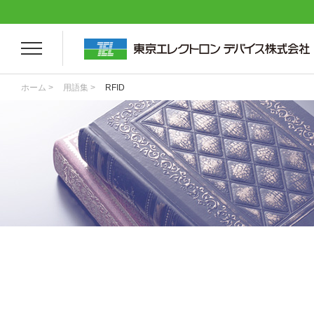
ホーム >
用語集 >
RFID