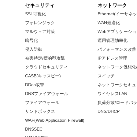
セキュリティ
ネットワーク
SSL可視化
Ethernet(イーサ
フォレンジック
WAN最適化
マルウェア対策
Webアプリケーシ
暗号化
運用管理効率化
侵入防御
パフォーマンス改善
被害特定/標的型攻撃
IPアドレス管理
クラウドセキュリティ
ネットワーク仮想化
CASB(キャスビー)
スイッチ
DDos攻撃
ネットワークセキュ
DNSファイアウォール
ワイヤレスLAN
ファイアウォール
負荷分散/ロードバ
サンドボックス
DNS/DHCP
WAF(Web Application Firewall)
DNSSEC