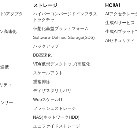
ストレージ
HCI/AI
ネット)アダプタ
ハイパーコンバージドインフラス
AIアクセラレー
トラクチャ
生成AIサービス
仮想化基盤プラットフォーム
ョン高速化
生成AIプラット
Software-Defined Storage(SDS)
AIセキュリティ
バックアップ
DB高速化
VDI(仮想デスクトップ)高速化
/連携
スケールアウト
重複排除
リティ
ディザスタリカバリ
WebスケールIT
ランサー
フラッシュストレージ
NAS(ネットワークHDD)
ユニファイドストレージ