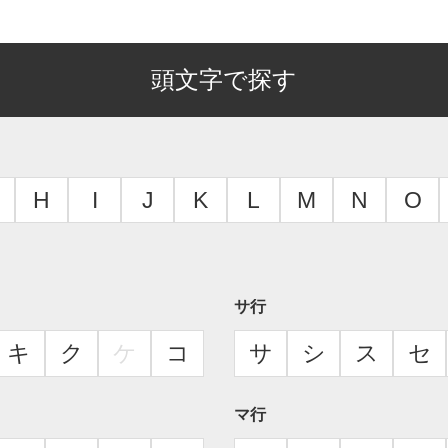
頭文字で探す
H
I
J
K
L
M
N
O
サ行
キ
ク
ケ
コ
サ
シ
ス
セ
マ行