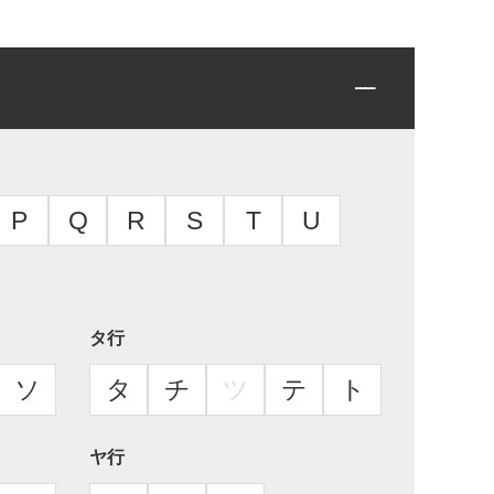
P
Q
R
S
T
U
タ行
ソ
タ
チ
ツ
テ
ト
ヤ行