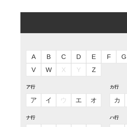
A
B
C
D
E
F
G
V
W
X
Y
Z
ア行
カ行
ア
イ
ウ
エ
オ
カ
ナ行
ハ行