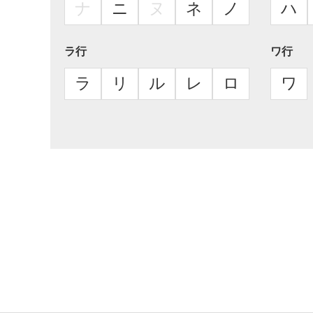
ナ
ニ
ヌ
ネ
ノ
ハ
ラ行
ワ行
ラ
リ
ル
レ
ロ
ワ