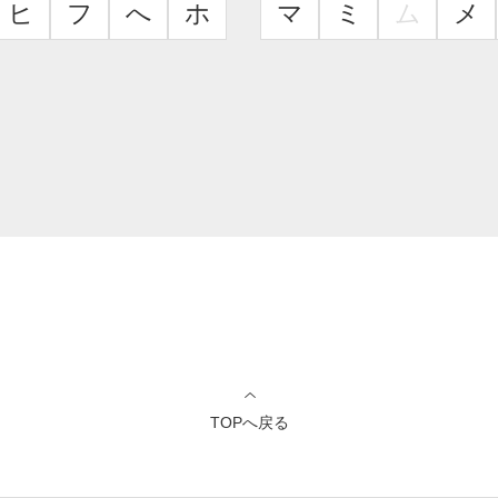
ヒ
フ
へ
ホ
マ
ミ
ム
メ
TOPへ戻る