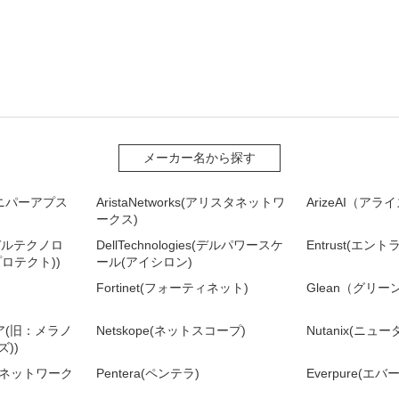
メーカー名から探す
(ジュニパーアプス
AristaNetworks(アリスタネットワ
ArizeAI（ア
ークス)
es(デルテクノロ
DellTechnologies(デルパワースケ
Entrust(エント
ロテクト))
ール(アイシロン)
Fortinet(フォーティネット)
Glean（グリー
ィア(旧：メラノ
Netskope(ネットスコープ)
Nutanix(ニュ
))
ルトネットワーク
Pentera(ペンテラ)
Everpure(エ