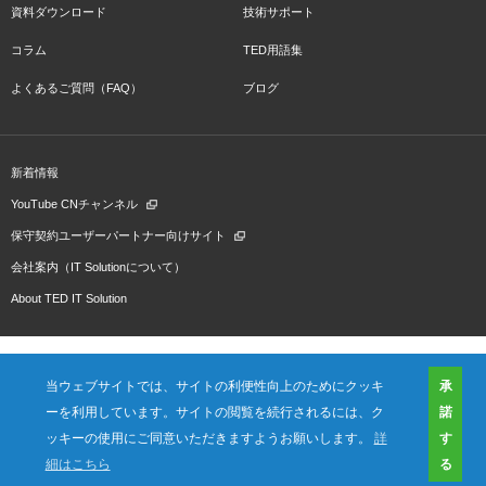
資料ダウンロード
技術サポート
コラム
TED用語集
よくあるご質問（FAQ）
ブログ
新着情報
YouTube CNチャンネル
保守契約ユーザーパートナー向けサイト
会社案内（IT Solutionについて）
About TED IT Solution
当ウェブサイトでは、サイトの利便性向上のためにクッキ
承
ーを利用しています。サイトの閲覧を続行されるには、ク
諾
会社概要
ご利用規約
プライバシーポリシー
プレスリリース（プロダクト)
国内拠点
海外拠点
ッキーの使用にご同意いただきますようお願いします。
詳
す
細はこちら
る
お問い合わせ
資料ダウンロード
Copyright©Tokyo Electron Device LTD. All Rights Reserved.