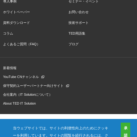
導入事例
セミナー・イベント
ホワイトペーパー
お問い合わせ
資料ダウンロード
技術サポート
コラム
TED用語集
よくあるご質問（FAQ）
ブログ
新着情報
YouTube CNチャンネル
保守契約ユーザーパートナー向けサイト
会社案内（IT Solutionについて）
About TED IT Solution
当ウェブサイトでは、サイトの利便性向上のためにクッキ
承
ーを利用しています。サイトの閲覧を続行されるには、ク
諾
会社概要
ご利用規約
プライバシーポリシー
プレスリリース（プロダクト)