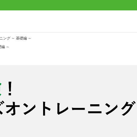
ニング ～ 基礎編 ～
編 ～