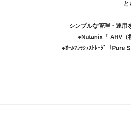
と
シンプルな管理・運用を
●Nutanix「 
●ｵｰﾙﾌﾗｯｼｭｽﾄﾚｰｼﾞ