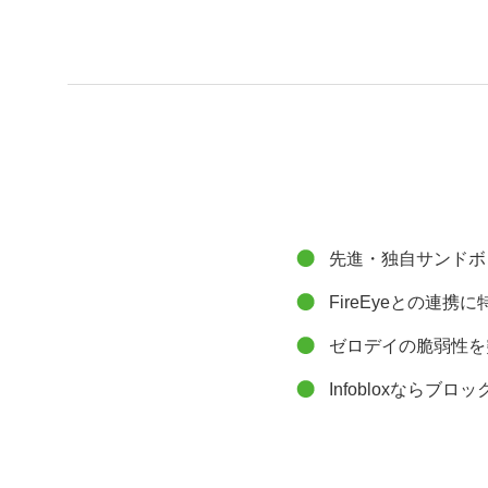
先進・独自サンドボッ
FireEyeとの連携に特化
ゼロデイの脆弱性を
Infobloxなら