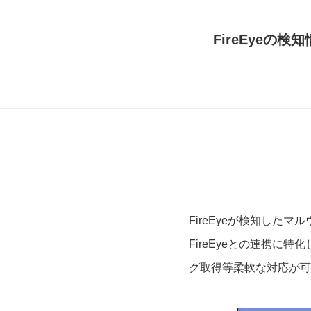
FireEyeの
FireEyeが検知した
FireEyeとの連携に特化し
グ取得等柔軟な対応が可