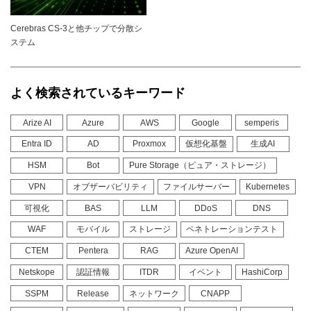
Cerebras CS-3と他チップで分散シ
ステム
よく検索されているキーワード
Arize AI
Azure
AWS
Google
semperis
Entra ID
AD
Proxmox
仮想化基盤
生成AI
HSM
Bot
Pure Storage（ピュア・ストレージ）
VPN
オブザーバビリティ
ファイルサーバー
Kubernetes
可視化
BAS
LLM
DDoS
DNS
WAF
モバイル
ストレージ
ペネトレーションテスト
CTEM
Pentera
RAG
Azure OpenAI
Netskope
認証情報
ITDR
イベント
HashiCorp
SSPM
Release
ネットワーク
CNAPP