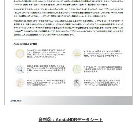
資料③：AristaNDRデータシート