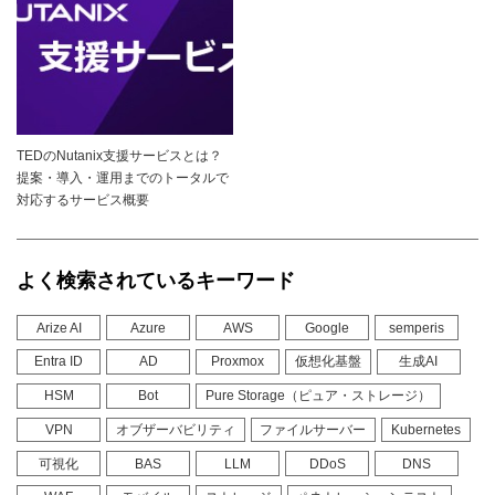
TEDのNutanix支援サービスとは？
提案・導入・運用までのトータルで
対応するサービス概要
よく検索されているキーワード
Arize AI
Azure
AWS
Google
semperis
Entra ID
AD
Proxmox
仮想化基盤
生成AI
HSM
Bot
Pure Storage（ピュア・ストレージ）
VPN
オブザーバビリティ
ファイルサーバー
Kubernetes
可視化
BAS
LLM
DDoS
DNS