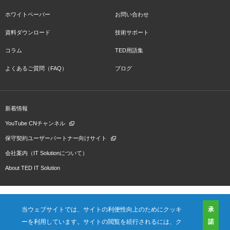
ホワイトペーパー
お問い合わせ
資料ダウンロード
技術サポート
コラム
TED用語集
よくあるご質問（FAQ）
ブログ
新着情報
YouTube CNチャンネル
保守契約ユーザーパートナー向けサイト
会社案内（IT Solutionについて）
About TED IT Solution
当ウェブサイトでは、サイトの利便性向上のためにクッキ
承
ーを利用しています。サイトの閲覧を続行されるには、ク
諾
会社概要
ご利用規約
プライバシーポリシー
プレスリリース（プロダクト)
国内拠点
海外拠点