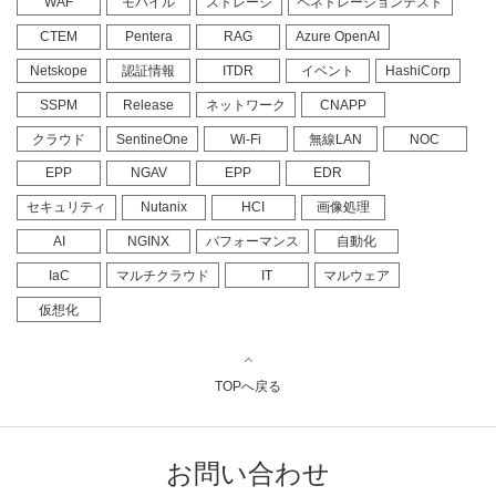
WAF
モバイル
ストレージ
ペネトレーションテスト
CTEM
Pentera
RAG
Azure OpenAI
Netskope
認証情報
ITDR
イベント
HashiCorp
SSPM
Release
ネットワーク
CNAPP
クラウド
SentineOne
Wi-Fi
無線LAN
NOC
EPP
NGAV
EPP
EDR
セキュリティ
Nutanix
HCI
画像処理
AI
NGINX
パフォーマンス
自動化
IaC
マルチクラウド
IT
マルウェア
仮想化
TOPへ戻る
お問い合わせ