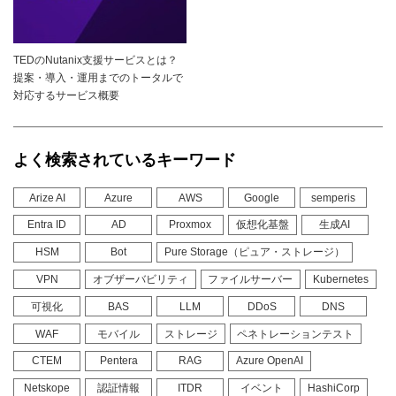
TEDのNutanix支援サービスとは？
提案・導入・運用までのトータルで
対応するサービス概要
よく検索されているキーワード
Arize AI
Azure
AWS
Google
semperis
Entra ID
AD
Proxmox
仮想化基盤
生成AI
HSM
Bot
Pure Storage（ピュア・ストレージ）
VPN
オブザーバビリティ
ファイルサーバー
Kubernetes
可視化
BAS
LLM
DDoS
DNS
WAF
モバイル
ストレージ
ペネトレーションテスト
CTEM
Pentera
RAG
Azure OpenAI
Netskope
認証情報
ITDR
イベント
HashiCorp