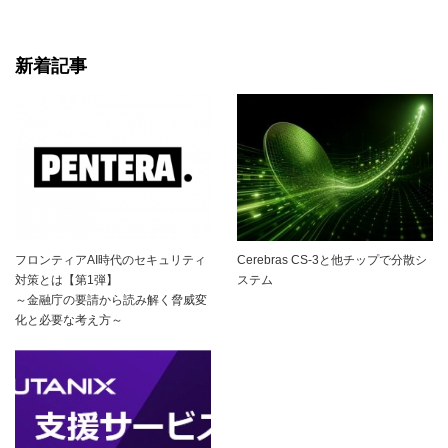
新着記事
フロンティアAI時代のセキュリティ
Cerebras CS-3と他チップで分散シ
対策とは【第1弾】
ステム
～金融庁の要請から読み解く脅威変
化と必要な考え方～