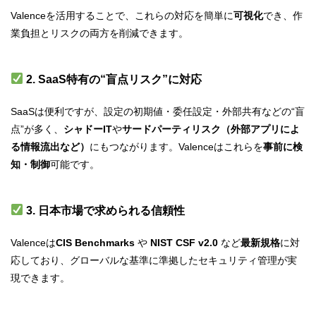
Valenceを活用することで、これらの対応を簡単に
可視化
でき、作
業負担とリスクの両方を削減できます。
2. SaaS特有の“盲点リスク”に対応
SaaSは便利ですが、設定の初期値・委任設定・外部共有などの“盲
点”が多く、
シャドーIT
や
サードパーティリスク（外部アプリによ
る情報流出など）
にもつながります。Valenceはこれらを
事前に検
知・制御
可能です。
3. 日本市場で求められる信頼性
Valenceは
CIS Benchmarks
や
NIST CSF v2.0
など
最新規格
に対
応しており、グローバルな基準に準拠したセキュリティ管理が実
現できます。