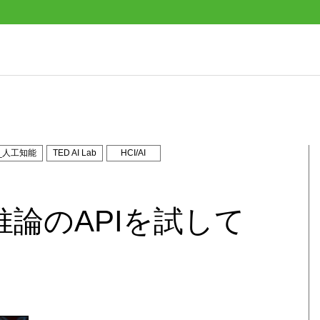
I_人工知能
TED AI Lab
HCI/AI
高速推論のAPIを試して