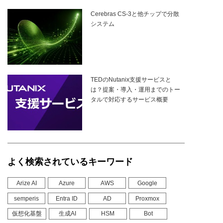
Cerebras CS-3と他チップで分散
システム
TEDのNutanix支援サービスと
は？提案・導入・運用までのトー
タルで対応するサービス概要
よく検索されているキーワード
Arize AI
Azure
AWS
Google
semperis
Entra ID
AD
Proxmox
仮想化基盤
生成AI
HSM
Bot