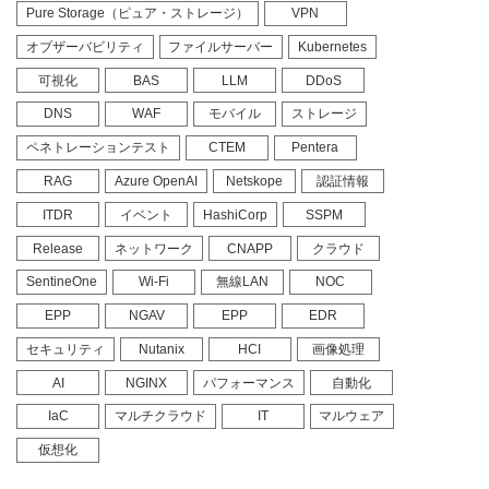
Pure Storage（ピュア・ストレージ）
VPN
オブザーバビリティ
ファイルサーバー
Kubernetes
可視化
BAS
LLM
DDoS
DNS
WAF
モバイル
ストレージ
ペネトレーションテスト
CTEM
Pentera
RAG
Azure OpenAI
Netskope
認証情報
ITDR
イベント
HashiCorp
SSPM
Release
ネットワーク
CNAPP
クラウド
SentineOne
Wi-Fi
無線LAN
NOC
EPP
NGAV
EPP
EDR
セキュリティ
Nutanix
HCI
画像処理
AI
NGINX
パフォーマンス
自動化
IaC
マルチクラウド
IT
マルウェア
仮想化