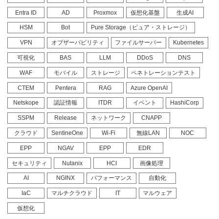
Entra ID
AD
Proxmox
仮想化基盤
生成AI
HSM
Bot
Pure Storage（ピュア・ストレージ）
VPN
オブザーバビリティ
ファイルサーバー
Kubernetes
可視化
BAS
LLM
DDoS
DNS
WAF
モバイル
ストレージ
ペネトレーションテスト
CTEM
Pentera
RAG
Azure OpenAI
Netskope
認証情報
ITDR
イベント
HashiCorp
SSPM
Release
ネットワーク
CNAPP
クラウド
SentineOne
Wi-Fi
無線LAN
NOC
EPP
NGAV
EPP
EDR
セキュリティ
Nutanix
HCI
画像処理
AI
NGINX
パフォーマンス
自動化
IaC
マルチクラウド
IT
マルウェア
仮想化