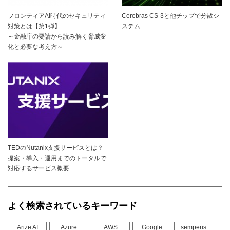
フロンティアAI時代のセキュリティ
Cerebras CS-3と他チップで分散シ
対策とは【第1弾】
ステム
～金融庁の要請から読み解く脅威変
化と必要な考え方～
TEDのNutanix支援サービスとは？
提案・導入・運用までのトータルで
対応するサービス概要
よく検索されているキーワード
Arize AI
Azure
AWS
Google
semperis