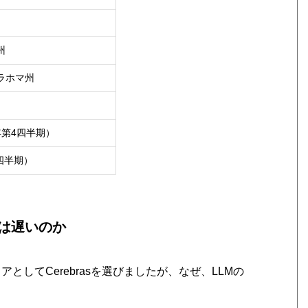
州
ラホマ州
年第4四半期）
四半期）
論は遅いのか
アとしてCerebrasを選びましたが、なぜ、LLMの