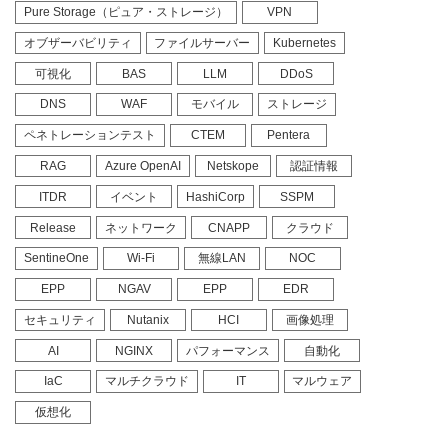
Pure Storage（ピュア・ストレージ）
VPN
オブザーバビリティ
ファイルサーバー
Kubernetes
可視化
BAS
LLM
DDoS
DNS
WAF
モバイル
ストレージ
ペネトレーションテスト
CTEM
Pentera
RAG
Azure OpenAI
Netskope
認証情報
ITDR
イベント
HashiCorp
SSPM
Release
ネットワーク
CNAPP
クラウド
SentineOne
Wi-Fi
無線LAN
NOC
EPP
NGAV
EPP
EDR
セキュリティ
Nutanix
HCI
画像処理
AI
NGINX
パフォーマンス
自動化
IaC
マルチクラウド
IT
マルウェア
仮想化