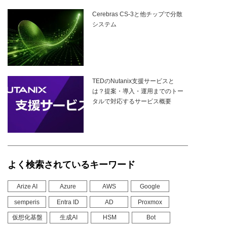
Cerebras CS-3と他チップで分散
システム
TEDのNutanix支援サービスと
は？提案・導入・運用までのトー
タルで対応するサービス概要
よく検索されているキーワード
Arize AI
Azure
AWS
Google
semperis
Entra ID
AD
Proxmox
仮想化基盤
生成AI
HSM
Bot