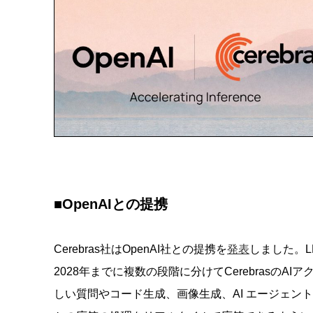
■OpenAIとの提携
Cerebras社はOpenAI社との提携を
発表
しました。
2028年までに複数の段階に分けてCerebrasの
しい質問やコード生成、画像生成、AI エージェン