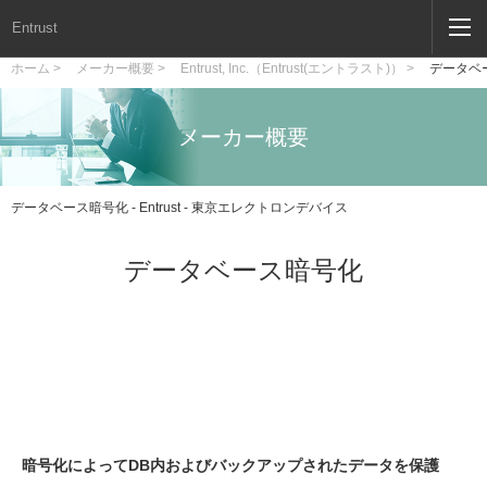
Entrust
ホーム >
メーカー概要 >
Entrust, Inc.（Entrust(エントラスト)） >
データベ
メーカー概要
データベース暗号化 - Entrust - 東京エレクトロンデバイス
データベース暗号化
暗号化によってDB内およびバックアップされたデータを保護