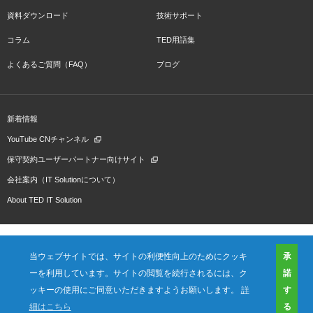
資料ダウンロード
技術サポート
コラム
TED用語集
よくあるご質問（FAQ）
ブログ
新着情報
YouTube CNチャンネル
保守契約ユーザーパートナー向けサイト
会社案内（IT Solutionについて）
About TED IT Solution
当ウェブサイトでは、サイトの利便性向上のためにクッキ
承
ーを利用しています。サイトの閲覧を続行されるには、ク
諾
会社概要
ご利用規約
プライバシーポリシー
プレスリリース（プロダクト)
国内拠点
海外拠点
ッキーの使用にご同意いただきますようお願いします。
詳
す
細はこちら
る