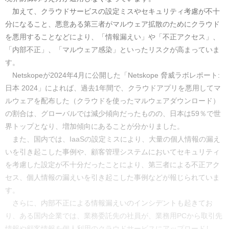
加えて、クラウドサービスの設定ミスやセキュリティ考慮が不十
分になること、悪意ある第三者がマルウェア拡散のためにクラウド
を悪用することなどにより、「情報漏えい」や「不正アクセス」、
「内部不正」、「マルウェア感染」といったリスクが高まっていま
す。
Netskopeが2024年4月に公開した「Netskope 脅威ラボレポート:
日本 2024」によれば、過去1年間で、クラウドアプリを悪用してマ
ルウェアを配布した（クラウドを使ったマルウェアダウンロード）
の割合は、グローバルでは減少傾向だったものの、日本は59％で世
界トップとなり、増加傾向にあることが分かりました。
また、国内では、IaaSの設定ミスにより、大量の個人情報の漏え
いを引き起こした事例や、顧客管理システムにおいてセキュリティ
を考慮した設定が不十分だったことにより、第三者による不正アク
セス、個人情報の漏えいを引き起こした事例などが報じられていま
す。
さらに、内部不正による情報漏えいのインシデントも起きてお
り、ある国内企業では、業務委託先の社員が、業務用PCから取引先
情報や顧客情報を個人利用のクラウドサービスにアップロードし、