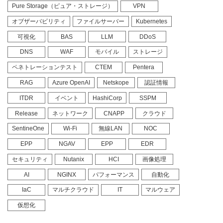
Pure Storage（ピュア・ストレージ）
VPN
オブザーバビリティ
ファイルサーバー
Kubernetes
可視化
BAS
LLM
DDoS
DNS
WAF
モバイル
ストレージ
ペネトレーションテスト
CTEM
Pentera
RAG
Azure OpenAI
Netskope
認証情報
ITDR
イベント
HashiCorp
SSPM
Release
ネットワーク
CNAPP
クラウド
SentineOne
Wi-Fi
無線LAN
NOC
EPP
NGAV
EPP
EDR
セキュリティ
Nutanix
HCI
画像処理
AI
NGINX
パフォーマンス
自動化
IaC
マルチクラウド
IT
マルウェア
仮想化