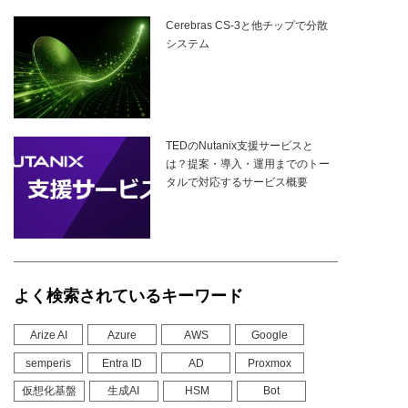
Cerebras CS-3と他チップで分散
システム
TEDのNutanix支援サービスと
は？提案・導入・運用までのトー
タルで対応するサービス概要
よく検索されているキーワード
Arize AI
Azure
AWS
Google
semperis
Entra ID
AD
Proxmox
仮想化基盤
生成AI
HSM
Bot