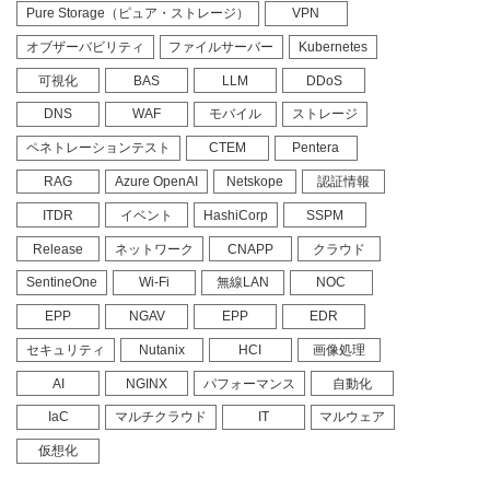
Pure Storage（ピュア・ストレージ）
VPN
オブザーバビリティ
ファイルサーバー
Kubernetes
可視化
BAS
LLM
DDoS
DNS
WAF
モバイル
ストレージ
ペネトレーションテスト
CTEM
Pentera
RAG
Azure OpenAI
Netskope
認証情報
ITDR
イベント
HashiCorp
SSPM
Release
ネットワーク
CNAPP
クラウド
SentineOne
Wi-Fi
無線LAN
NOC
EPP
NGAV
EPP
EDR
セキュリティ
Nutanix
HCI
画像処理
AI
NGINX
パフォーマンス
自動化
IaC
マルチクラウド
IT
マルウェア
仮想化