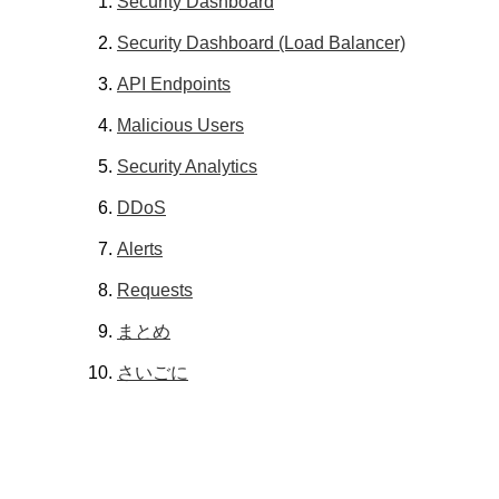
Security Dashboard
Security Dashboard (Load Balancer)
API Endpoints
Malicious Users
Security Analytics
DDoS
Alerts
Requests
まとめ
さいごに