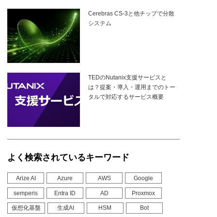
Cerebras CS-3と他チップで分散
システム
TEDのNutanix支援サービスと
は？提案・導入・運用までのトー
タルで対応するサービス概要
よく検索されているキーワード
Arize AI
Azure
AWS
Google
semperis
Entra ID
AD
Proxmox
仮想化基盤
生成AI
HSM
Bot