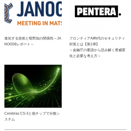
進化する技術と暗黙知の関係性～JA
フロンティアAI時代のセキュリティ
NOG58レポート～
対策とは【第1弾】
～金融庁の要請から読み解く脅威変
化と必要な考え方～
Cerebras CS-3と他チップで分散シ
ステム