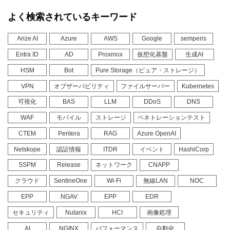
よく検索されているキーワード
Arize AI
Azure
AWS
Google
semperis
Entra ID
AD
Proxmox
仮想化基盤
生成AI
HSM
Bot
Pure Storage（ピュア・ストレージ）
VPN
オブザーバビリティ
ファイルサーバー
Kubernetes
可視化
BAS
LLM
DDoS
DNS
WAF
モバイル
ストレージ
ペネトレーションテスト
CTEM
Pentera
RAG
Azure OpenAI
Netskope
認証情報
ITDR
イベント
HashiCorp
SSPM
Release
ネットワーク
CNAPP
クラウド
SentineOne
Wi-Fi
無線LAN
NOC
EPP
NGAV
EPP
EDR
セキュリティ
Nutanix
HCI
画像処理
AI
NGINX
パフォーマンス
自動化