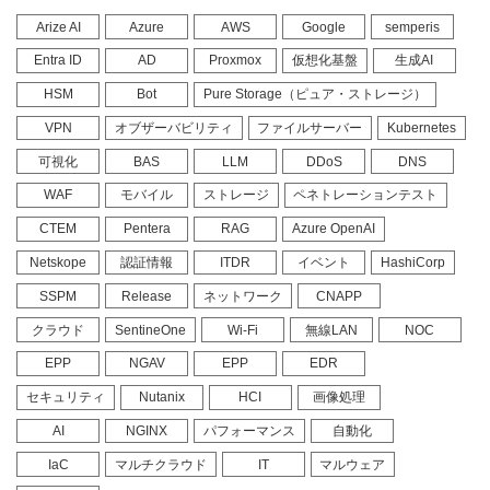
Arize AI
Azure
AWS
Google
semperis
Entra ID
AD
Proxmox
仮想化基盤
生成AI
HSM
Bot
Pure Storage（ピュア・ストレージ）
VPN
オブザーバビリティ
ファイルサーバー
Kubernetes
可視化
BAS
LLM
DDoS
DNS
WAF
モバイル
ストレージ
ペネトレーションテスト
CTEM
Pentera
RAG
Azure OpenAI
Netskope
認証情報
ITDR
イベント
HashiCorp
SSPM
Release
ネットワーク
CNAPP
クラウド
SentineOne
Wi-Fi
無線LAN
NOC
EPP
NGAV
EPP
EDR
セキュリティ
Nutanix
HCI
画像処理
AI
NGINX
パフォーマンス
自動化
IaC
マルチクラウド
IT
マルウェア