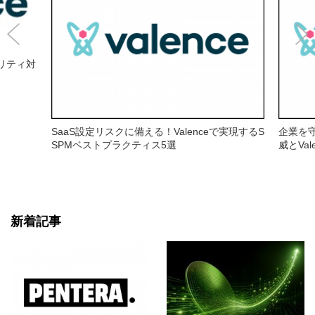
キュリティ対
SaaS設定リスクに備える！Valenceで実現するS
企業を守
SPMベストプラクティス5選
威とVal
新着記事