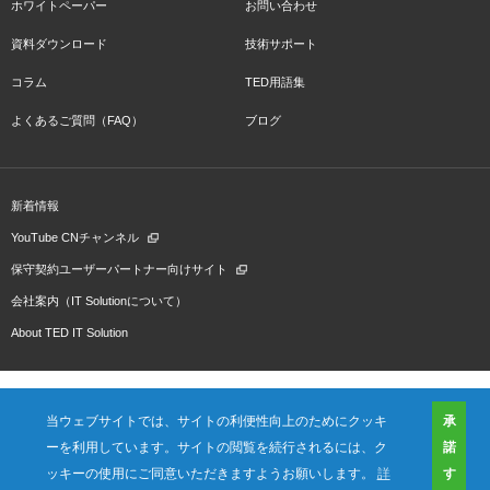
ホワイトペーパー
お問い合わせ
資料ダウンロード
技術サポート
コラム
TED用語集
よくあるご質問（FAQ）
ブログ
新着情報
YouTube CNチャンネル
保守契約ユーザーパートナー向けサイト
会社案内（IT Solutionについて）
About TED IT Solution
当ウェブサイトでは、サイトの利便性向上のためにクッキ
承
ーを利用しています。サイトの閲覧を続行されるには、ク
諾
会社概要
ご利用規約
プライバシーポリシー
プレスリリース（プロダクト)
国内拠点
海外拠点
ッキーの使用にご同意いただきますようお願いします。
詳
す