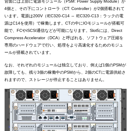
背面には上部に電源モジュール（PSM: Power Supply Module）が
4個と、その下にコントローラ（CT: Controller）が2個搭載されて
います。電源は200V（IEC320-C14 ⇔ IEC320-C13：ラックの電
源はC14を使用）で稼働します。CTの中にIOモジュールが搭載可
能で、FCやiSCSI通信などが可能になります。Slot5には、Direct
Compress Accelerator（DCA）と呼ばれる、ソフトウェア圧縮を
専用のハードウェアで行い、処理をより高速化するためのモジュ
ールが搭載されています。
なお、それぞれのモジュールは独立しており、例えば1個のPSMが
故障しても、残り3個の稼働中のPSMから、2個のCTに電源供給さ
れますので、ストレージが停止することはありません。