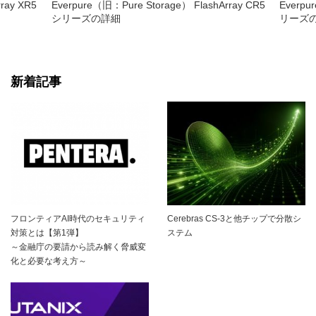
ray XR5
Everpure（旧：Pure Storage） FlashArray CR5
Everpu
シリーズの詳細
リーズ
新着記事
フロンティアAI時代のセキュリティ
Cerebras CS-3と他チップで分散シ
対策とは【第1弾】
ステム
～金融庁の要請から読み解く脅威変
化と必要な考え方～