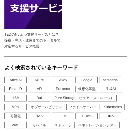
TEDのNutanix支援サービスとは？
提案・導入・運用までのトータルで
対応するサービス概要
よく検索されているキーワード
Arize AI
Azure
AWS
Google
semperis
Entra ID
AD
Proxmox
仮想化基盤
生成AI
HSM
Bot
Pure Storage（ピュア・ストレージ）
VPN
オブザーバビリティ
ファイルサーバー
Kubernetes
可視化
BAS
LLM
DDoS
DNS
WAF
モバイル
ストレージ
ペネトレーションテスト