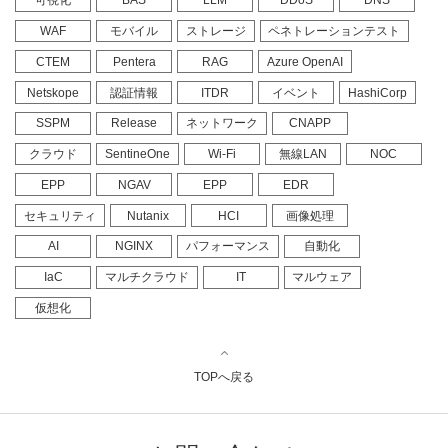
可視化
BAS
LLM
DDoS
DNS
WAF
モバイル
ストレージ
ペネトレーションテスト
CTEM
Pentera
RAG
Azure OpenAI
Netskope
認証情報
ITDR
イベント
HashiCorp
SSPM
Release
ネットワーク
CNAPP
クラウド
SentineOne
Wi-Fi
無線LAN
NOC
EPP
NGAV
EPP
EDR
セキュリティ
Nutanix
HCI
画像処理
AI
NGINX
パフォーマンス
自動化
IaC
マルチクラウド
IT
マルウェア
仮想化
TOPへ戻る