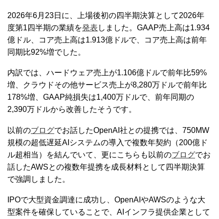
2026年6月23日に、上場後初の四半期決算として2026年
度第1四半期の業績を
発表
しました。GAAP売上高は1.934
億ドル、コア売上高は1.913億ドルで、コア売上高は前年
同期比92%増でした。
内訳では、ハードウェア売上が1.106億ドルで前年比59%
増、クラウドその他サービス売上が8,280万ドルで前年比
178%増、GAAP純損失は1,400万ドルで、前年同期の
2,390万ドルから改善したそうです。
以前の
ブログ
でお話したOpenAI社との提携では、750MW
規模の超低遅延AIシステムの導入で複数年契約（200億ド
ル超相当）を結んでいて、更にこちらも以前の
ブログ
でお
話したAWSとの複数年提携を成長材料として四半期決算
で強調しました。
IPOで大型資金調達に成功し、OpenAIやAWSのような大
型案件を確保していることで、AIインフラ提供企業として