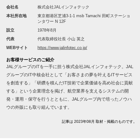
会社名
株式会社JALインフォテック
本社所在地
東京都港区芝浦3-1-1 msb Tamachi 田町ステーショ
ンタワー N 12F
設立
1978年8月
代表
代表取締役社長 小山 英之
WEBサイト
https://www.jalinfotec.co.jp/
お客様サービスのご紹介
JALグループのITを一手に担う株式会社JALインフォテック。JAL
グループのIT中核会社として「お客さまの夢を叶えるITサービス
を創造する」「研鑽を積んだIT技術で企業価値を高め社会に貢献
する」という企業理念を掲げ、航空業界を支えるシステムの開
発・運用・保守を行うとともに、JALグループ内で培ったノウハ
ウの外販にも取り組んでいます。
記事は 2023年08月 取材・掲載のものです。