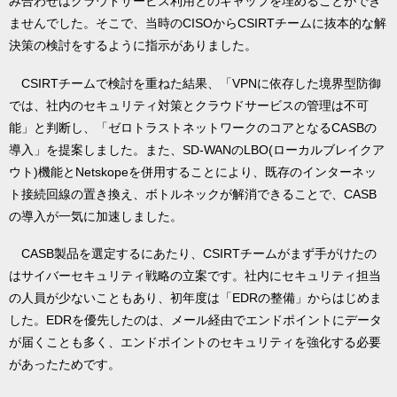
み合わせはクラウドサービス利用とのギャップを埋めることができ
ませんでした。そこで、当時のCISOからCSIRTチームに抜本的な解
決策の検討をするように指示がありました。
CSIRTチームで検討を重ねた結果、「VPNに依存した境界型防御
では、社内のセキュリティ対策とクラウドサービスの管理は不可
能」と判断し、「ゼロトラストネットワークのコアとなるCASBの
導入」を提案しました。また、SD-WANのLBO(ローカルブレイクア
ウト)機能とNetskopeを併用することにより、既存のインターネッ
ト接続回線の置き換え、ボトルネックが解消できることで、CASB
の導入が一気に加速しました。
CASB製品を選定するにあたり、CSIRTチームがまず手がけたの
はサイバーセキュリティ戦略の立案です。社内にセキュリティ担当
の人員が少ないこともあり、初年度は「EDRの整備」からはじめま
した。EDRを優先したのは、メール経由でエンドポイントにデータ
が届くことも多く、エンドポイントのセキュリティを強化する必要
があったためです。