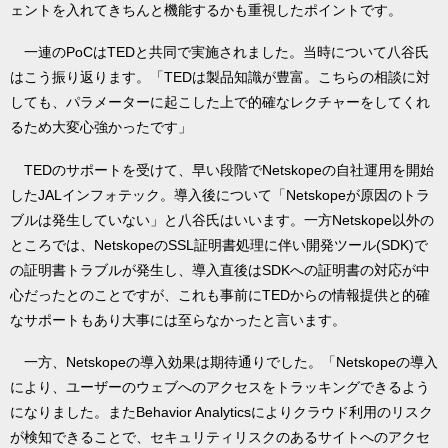
ェントを入れてきちんと機能するかも重視したポイントです。
一連のPoCはTEDと共同で実施されました。当時について八谷氏
はこう振り返ります。「TEDは製品知識が豊富。こちらの相談に対
しても、パラメーターに起こした上で的確なレクチャーをしてくれ
るため大変心強かったです」
TEDのサポートを受けて、早い段階でNetskopeの自社運用を開始
したJALインフォテック。導入後について「Netskopeが原因のトラ
ブルは発生していない」と八谷氏はいいます。一方Netskope以外の
ところでは、NetskopeのSSL証明書処理に伴い開発ツール(SDK)で
の証明書トラブルが発生し、導入直後はSDKへの証明書の対応が中
心だったとのことですが、これも事前にTEDからの情報提供と的確
なサポートもあり大事には至らなかったと言います。
一方、Netskopeの導入効果は期待通りでした。「Netskopeの導入
により、ユーザーのウェブへのアクセスをトラッキングできるよう
になりました。またBehavior Analyticsによりクラウド利用のリスク
が検知できることで、セキュリティリスクのあるサイトへのアクセ