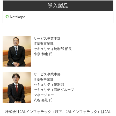
導入製品
Netskope
サービス事業本部
IT基盤事業部
セキュリティ統制部 部長
小泉 和也 氏
サービス事業本部
IT基盤事業部
セキュリティ統制部
セキュリティ戦略グループ
マネージャー
八谷 嘉則 氏
株式会社JALインフォテック（以下、JALインフォテック）はJAL