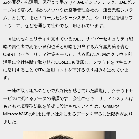
ムの開発から運用、保守まで手がけるJALインフォテック。JALグル
ープ内で培った同社のノウハウは空港管理会社の「運営業務システ
ム」として、また「コールセンターシステム」や「IT資産管理ソフ
トウェア」などを通して社外でも活用されています。
同社のセキュリティを支えているのは、サイバーセキュリティ戦
略の責任者である小泉和也氏と戦略を担当する八谷嘉則氏を含む
CSIRT（セキュリティ対策チーム）。八谷氏はJAL内のクラウド利
活用に全社横断で取り組むCCoEにも所属し、クラウドをセキュア
に活用することでITの運用コストを下げる取り組みを進めていま
す。
一連の取り組みのなかで八谷氏が感じていた課題は、クラウドサ
ービスに流れるデータの保護です。会社のセキュリティシステムは
もともと境界型防御を前提に設計されているため、Gmailや
Microsoft365の利用に伴い社外に出るデータを守るには限界があり
ました。