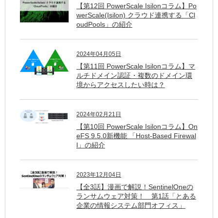
【第12回 PowerScale Isilonコラム】Po
werScale(Isilon) クラウド連携する「Cl
oudPools」の紹介
2024年04月05日
【第11回 PowerScale Isilonコラム】マ
ルチドメイン認証・複数のドメイン環
境からアクセスしたい時は？
2024年02月21日
【第10回 PowerScale Isilonコラム】On
eFS 9.5.0新機能 「Host-Based Firewal
l」の紹介
2023年12月04日
【全3話】漫画で解説！SentinelOneの
ランサムウェア対策！ 第1話「とある
企業の情報システム部門オフィス」