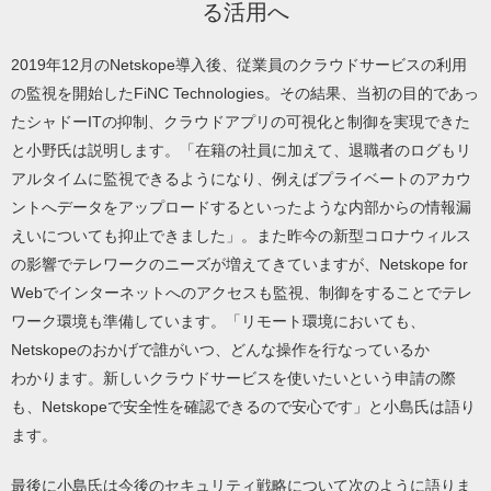
る活用へ
2019年12月のNetskope導入後、従業員のクラウドサービスの利用
の監視を開始したFiNC Technologies。その結果、当初の目的であっ
たシャドーITの抑制、クラウドアプリの可視化と制御を実現できた
と小野氏は説明します。「在籍の社員に加えて、退職者のログもリ
アルタイムに監視できるようになり、例えばプライベートのアカウ
ントへデータをアップロードするといったような内部からの情報漏
えいについても抑止できました」。また昨今の新型コロナウィルス
の影響でテレワークのニーズが増えてきていますが、Netskope for
Webでインターネットへのアクセスも監視、制御をすることでテレ
ワーク環境も準備しています。「リモート環境においても、
Netskopeのおかげで誰がいつ、どんな操作を行なっているか
わかります。新しいクラウドサービスを使いたいという申請の際
も、Netskopeで安全性を確認できるので安心です」と小島氏は語り
ます。
最後に小島氏は今後のセキュリティ戦略について次のように語りま