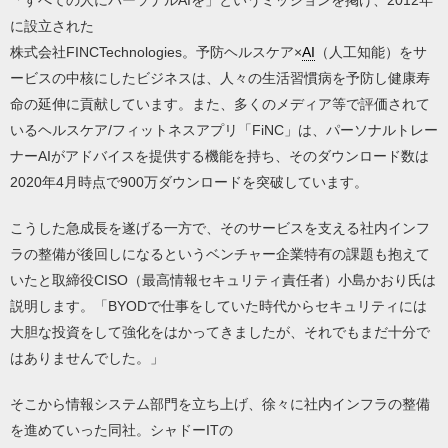
「すべての人にパーソナルAIを」というミッションを掲げ、2012年
に設立された
株式会社FINCTechnologies。予防ヘルスケア×
AI
（人工知能）をサ
ービスの中核にしたビジネスは、人々の生活習慣病を予防し健康寿
命の延伸に貢献しています。また、多くのメディア等で評価されて
いるヘルスケア/フィットネスアプリ「FiNC」は、パーソナルトレー
ナーAIがアドバイスを提供する機能を持ち、そのダウンロード数は
2020年4月時点で900万ダウンロードを突破しています。
こうした急成長を遂げる一方で、そのサービスを支える社内インフ
ラの整備が後回しになるというベンチャー企業特有の課題も抱えて
いたと取締役CISO（最高情報セキュリティ責任者）小島かおり氏は
説明します。「BYODで仕事をしていた時代からセキュリティには
大胆な投資をして強化をはかってきましたが、それでもまだ十分で
はありませんでした。」
そこから情報システム部門を立ち上げ、徐々に社内インフラの整備
を進めていった同社。シャドーITの