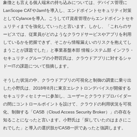
象徴とも言える個人端末の持ち込みについては、デバイス管理に
LanScope CATやJamfを導入し、エンドポイントセキュリティ対策
としてCylanceを導入。こうしてIT資産管理からエンドポイントセキ
ュリティまでを強化していったと言います。しかし、「これらのサ
ービスでは、従業員がどのようなクラウドサービスやアプリを利用
しているかを把握できず、そこから情報漏えいのリスクを抱えてし
まうことが課題でした」と事業基盤本部 情報システム部 インフラ・
セキュリティグループの小野匠氏は、クラウドアプリに対するシャ
ドーITの課題について指摘します。
そうした状況の中、クラウドアプリの可視化と制御の調査に乗り出
した小野氏は、2018年8月に東京エレクトロンデバイスが開催する
セキュリティセミナーに参加し、ユーザーとクラウドプロバイダー
の間にコントロールポイントを設けて、クラウドの利用状況を可視
化、制御する「CASB（Cloud Access Security Broker）」の存在を
知ることになったと言います。小野氏は「探していたのはまさにこ
れでした」と導入の選択肢がCASB一択であったと強調します。