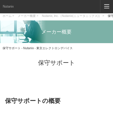
Nutanix
ホーム >
メーカー概要 >
Nutanix, Inc.（Nutanix(ニュータニックス)） >
保
メーカー概要
保守サポート - Nutanix - 東京エレクトロンデバイス
保守サポート
保守サポートの概要