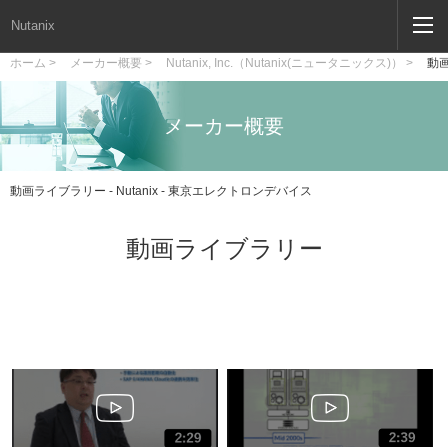
Nutanix
ホーム >
メーカー概要 >
Nutanix, Inc.（Nutanix(ニュータニックス)） >
動
メーカー概要
動画ライブラリー - Nutanix - 東京エレクトロンデバイス
動画ライブラリー