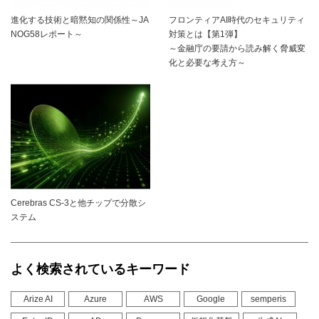
進化する技術と暗黙知の関係性～JA
フロンティアAI時代のセキュリティ
NOG58レポート～
対策とは【第1弾】
～金融庁の要請から読み解く脅威変
化と必要な考え方～
Cerebras CS-3と他チップで分散シ
ステム
よく検索されているキーワード
Arize AI
Azure
AWS
Google
semperis