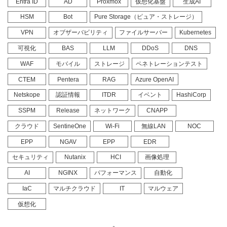
Entra ID
AD
Proxmox
仮想化基盤
生成AI
HSM
Bot
Pure Storage（ピュア・ストレージ）
VPN
オブザーバビリティ
ファイルサーバー
Kubernetes
可視化
BAS
LLM
DDoS
DNS
WAF
モバイル
ストレージ
ペネトレーションテスト
CTEM
Pentera
RAG
Azure OpenAI
Netskope
認証情報
ITDR
イベント
HashiCorp
SSPM
Release
ネットワーク
CNAPP
クラウド
SentineOne
Wi-Fi
無線LAN
NOC
EPP
NGAV
EPP
EDR
セキュリティ
Nutanix
HCI
画像処理
AI
NGINX
パフォーマンス
自動化
IaC
マルチクラウド
IT
マルウェア
仮想化