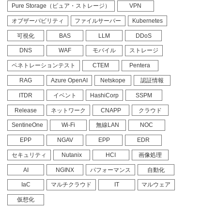
Pure Storage（ピュア・ストレージ）
VPN
オブザーバビリティ
ファイルサーバー
Kubernetes
可視化
BAS
LLM
DDoS
DNS
WAF
モバイル
ストレージ
ペネトレーションテスト
CTEM
Pentera
RAG
Azure OpenAI
Netskope
認証情報
ITDR
イベント
HashiCorp
SSPM
Release
ネットワーク
CNAPP
クラウド
SentineOne
Wi-Fi
無線LAN
NOC
EPP
NGAV
EPP
EDR
セキュリティ
Nutanix
HCI
画像処理
AI
NGINX
パフォーマンス
自動化
IaC
マルチクラウド
IT
マルウェア
仮想化