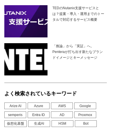
TEDのNutanix支援サービスと
は？提案・導入・運用までのトー
タルで対応するサービス概要
「推論」から「実証」へ。
Penteraが打ち出す新たなブラン
ドイメージとキーメッセージ
よく検索されているキーワード
Arize AI
Azure
AWS
Google
semperis
Entra ID
AD
Proxmox
仮想化基盤
生成AI
HSM
Bot