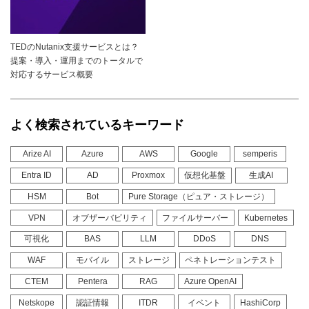
TEDのNutanix支援サービスとは？
提案・導入・運用までのトータルで
対応するサービス概要
よく検索されているキーワード
Arize AI
Azure
AWS
Google
semperis
Entra ID
AD
Proxmox
仮想化基盤
生成AI
HSM
Bot
Pure Storage（ピュア・ストレージ）
VPN
オブザーバビリティ
ファイルサーバー
Kubernetes
可視化
BAS
LLM
DDoS
DNS
WAF
モバイル
ストレージ
ペネトレーションテスト
CTEM
Pentera
RAG
Azure OpenAI
Netskope
認証情報
ITDR
イベント
HashiCorp