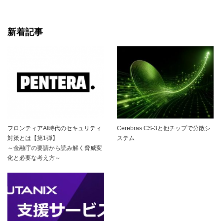
新着記事
フロンティアAI時代のセキュリティ
Cerebras CS-3と他チップで分散シ
対策とは【第1弾】
ステム
～金融庁の要請から読み解く脅威変
化と必要な考え方～