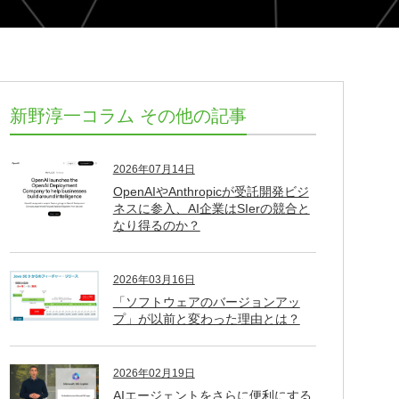
新野淳一コラム その他の記事
2026年07月14日
OpenAIやAnthropicが受託開発ビジ
ネスに参入、AI企業はSIerの競合と
なり得るのか？
2026年03月16日
「ソフトウェアのバージョンアッ
プ」が以前と変わった理由とは？
2026年02月19日
AIエージェントをさらに便利にする