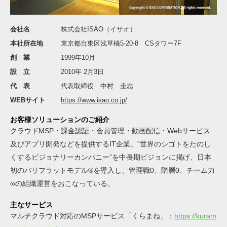
会社名
株式会社ISAO（イサオ）
本社所在地
東京都台東区浅草橋5-20-8 CSタワー7F
創 業
1999年10月
設 立
2010年 2月3日
代 表
代表取締役 中村 圭志
WEBサイト
https://www.isao.co.jp/
お客様ソリューションのご紹介
クラウドMSP・課金認証・会員管理・動画配信・Webサービス
及びアプリ開発などを提供するIT企業。”世界のシゴトをたのし
くするビジョナリーカンパニー”を中長期ビジョンに掲げ、日本
初のバリフラットモデル®を導入し、管理職0、階層0、チーム力
∞の組織運営をおこなっている。
主なサービス
マルチクラウド対応のMSPサービス「くらまね」：
https://kuram