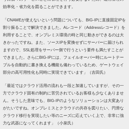
効率化・省力化を図ることができます。
「CNAMEが使えないという問題についても、BIG-IPに直接固定IPを
割り振ることで解決できました。Aレコード（Addressレコード）を
利用することで、オンプレミス環境の時と同じ動きができるのは大
きかったですね。また、ソースIPを変換せずにサーバーに届けられ
ますので、SSL処理をサーバー側で行うという要件も満たすことが
できました。さらにBIG-IPには、フェイルオーバー時にルートテー
ブルを自動的に書き換える機能も備わっているため、ゲートウェイ
部分の高可用性化も同時に実現できています」（吉田氏）
「最近ではクラウド活用の流れも一段と加速していますが、その一
方でクラウド固有の制約に苦労されているお客様も少なくありませ
ん。そうした意味でも、BIG-IPのようなソリューションは大変あり
がたいですね。オンプレミスとクラウドの共存を図りたい、円滑な
クラウド移行を実現したい等のニーズに応えていく上で、非常に強
力な武器になってくれます」（小泉氏）