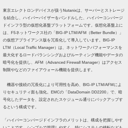
東京エレクトロンデバイスが扱うNutanixは、サーバーとストレージ
を結合し、ハイパーバイザーをバンドルした、ハイパーコンバージ
ドインフラ型の仮想化基盤プラットフォームです。仮想化基盤上に
は、F5ネットワークス社の「BIG-IP LTM/AFM（Better Bundle）」
の仮想アプライアンス版を冗長化して導入しています。BIG-IP
LTM（Local Traffic Manager）は、ネットワークパフォーマンスを
最大化するロードバランシングおよびルーティング機能やデータの
暗号化を提供し、AFM（Advanced Firewall Manager）はアクセス
制限やなどのファイアウォール機能を提供します。
機器や接続の冗長化により可用性を高め、BIG-IP LTM/AFMによ
りセキュリティ面も強化。EMCの「DataDomain DD2200」で、暗
号化したデータを、設定されたスケジュール通りにバックアップす
るという構成です。
「ハイパーコンバージドインフラのメリットは、構成を把握しやす
いことです。シンプルで管理しやすく、特にシステムの移転なども