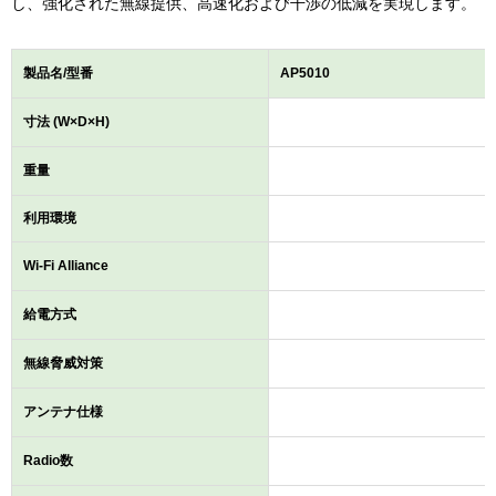
し、強化された無線提供、高速化および干渉の低減を実現します。
製品名/型番
AP5010
寸法 (W×D×H)
重量
利用環境
Wi-Fi Alliance
給電方式
無線脅威対策
アンテナ仕様
Radio数