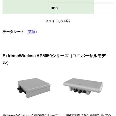
HDD
8
スライドして確認
データシート（
英語
）
ExtremeWireless AP5050シリーズ（ユニバーサルモデ
ル）
ExtremeWireless AP5050シリーズは、IP67準拠のWi-Fi6E対応アク