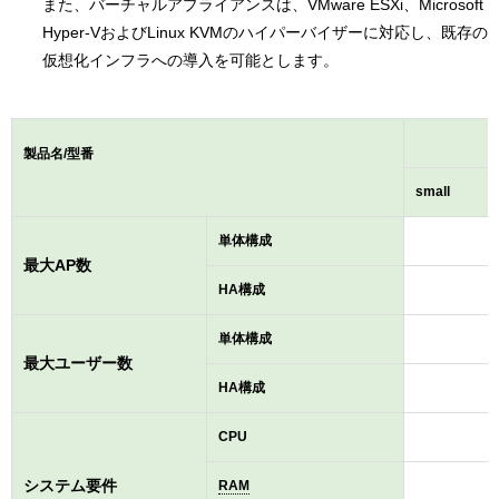
また、バーチャルアプライアンスは、VMware ESXi、Microsoft
Hyper-VおよびLinux KVMのハイパーバイザーに対応し、既存の
仮想化インフラへの導入を可能とします。
製品名/型番
small
単体構成
最大AP数
HA構成
単体構成
2
最大ユーザー数
HA構成
2
CPU
システム要件
RAM