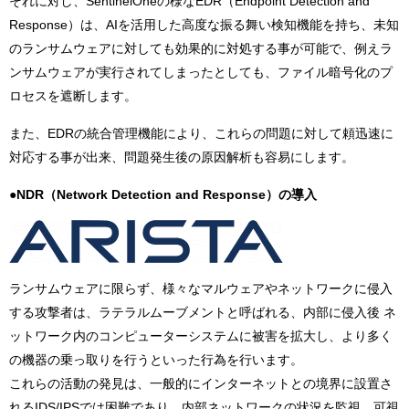
それに対し、SentinelOneの様なEDR（Endpoint Detection and
Response）は、AIを活用した高度な振る舞い検知機能を持ち、未知
のランサムウェアに対しても効果的に対処する事が可能で、例えラ
ンサムウェアが実行されてしまったとしても、ファイル暗号化のプ
ロセスを遮断します。
また、EDRの統合管理機能により、これらの問題に対して頼迅速に
対応する事が出来、問題発生後の原因解析も容易にします。
●NDR（Network Detection and Response）の導入
ランサムウェアに限らず、様々なマルウェアやネットワークに侵入
する攻撃者は、ラテラルムーブメントと呼ばれる、内部に侵入後 ネ
ットワーク内のコンピューターシステムに被害を拡大し、より多く
の機器の乗っ取りを行うといった行為を行います。
これらの活動の発見は、一般的にインターネットとの境界に設置さ
れるIDS/IPSでは困難であり、内部ネットワークの状況を監視、可視