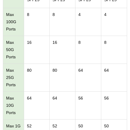
Max
8
8
4
4
100G
Ports
Max
16
16
8
8
50G
Ports
Max
80
80
64
64
25G
Ports
Max
64
64
56
56
10G
Ports
Max 1G
52
52
50
50