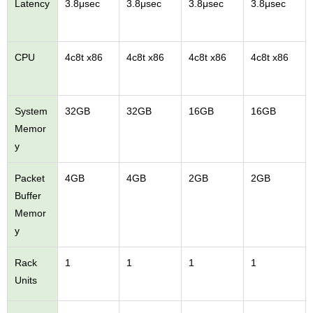
Latency
3.8μsec
3.8μsec
3.8μsec
3.8μsec
CPU
4c8t x86
4c8t x86
4c8t x86
4c8t x86
System
32GB
32GB
16GB
16GB
Memor
y
Packet
4GB
4GB
2GB
2GB
Buffer
Memor
y
Rack
1
1
1
1
Units