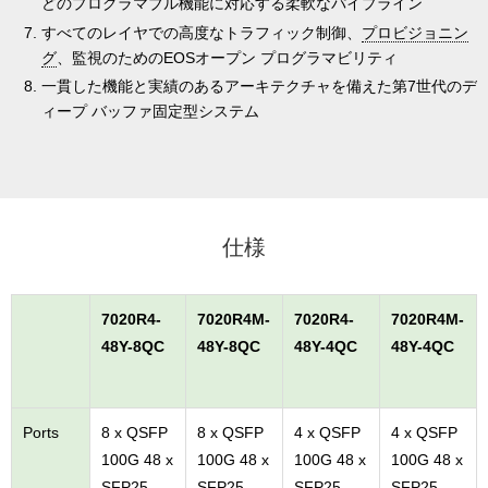
どのプログラマブル機能に対応する柔軟なパイプライン
すべてのレイヤでの高度なトラフィック制御、
プロビジョニン
グ
、監視のためのEOSオープン プログラマビリティ
一貫した機能と実績のあるアーキテクチャを備えた第7世代のデ
ィープ バッファ固定型システム
仕様
7020R4-
7020R4M-
7020R4-
7020R4M-
48Y-8QC
48Y-8QC
48Y-4QC
48Y-4QC
Ports
8 x QSFP
8 x QSFP
4 x QSFP
4 x QSFP
100G 48 x
100G 48 x
100G 48 x
100G 48 x
SFP25
SFP25
SFP25
SFP25