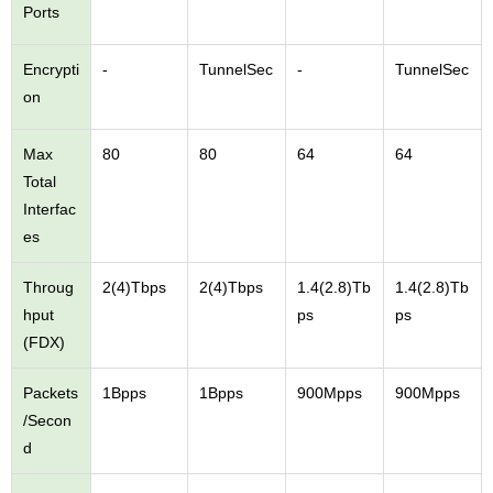
Ports
Encrypti
-
TunnelSec
-
TunnelSec
on
Max
80
80
64
64
Total
Interfac
es
Throug
2(4)Tbps
2(4)Tbps
1.4(2.8)Tb
1.4(2.8)Tb
hput
ps
ps
(FDX)
Packets
1Bpps
1Bpps
900Mpps
900Mpps
/Secon
d