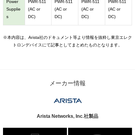
Power
PWR-511
PWR-511
PWR-511
PWR-511
Supplie
(AC or
(AC or
(AC or
(AC or
s
DC)
DC)
DC)
DC)
※本内容は、Arista社のドキュメント等より情報を抜粋し東京エレク
トロンデバイスにて記事としてまとめたものとなります。
メーカー情報
Arista Networks, Inc.社製品