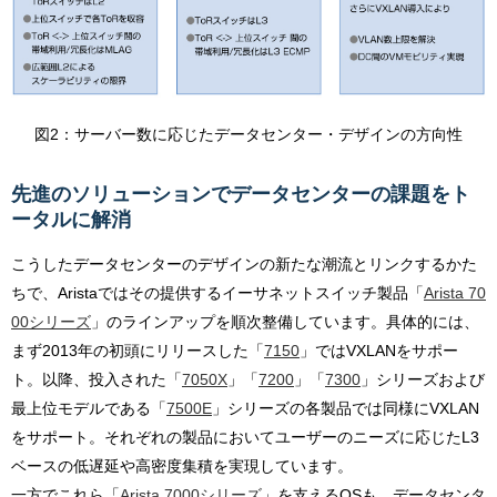
図2：サーバー数に応じたデータセンター・デザインの方向性
先進のソリューションでデータセンターの課題をト
ータルに解消
こうしたデータセンターのデザインの新たな潮流とリンクするかた
ちで、Aristaではその提供するイーサネットスイッチ製品「
Arista 70
00シリーズ
」のラインアップを順次整備しています。具体的には、
まず2013年の初頭にリリースした「
7150
」ではVXLANをサポー
ト。以降、投入された「
7050X
」「
7200
」「
7300
」シリーズおよび
最上位モデルである「
7500E
」シリーズの各製品では同様にVXLAN
をサポート。それぞれの製品においてユーザーのニーズに応じたL3
ベースの低遅延や高密度集積を実現しています。
一方でこれら「
Arista 7000シリーズ
」を支えるOSも、データセンタ