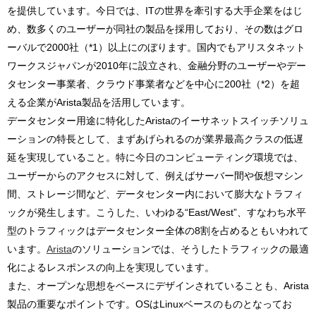
を提供しています。今日では、ITの世界を牽引する大手企業をはじ
め、数多くのユーザーが同社の製品を採用しており、その数はグロ
ーバルで2000社（*1）以上にのぼります。国内でもアリスタネット
ワークスジャパンが2010年に設立され、金融分野のユーザーやデー
タセンター事業者、クラウド事業者などを中心に200社（*2）を超
える企業がArista製品を活用しています。
データセンター用途に特化したAristaのイーサネットスイッチソリュ
ーションの特長として、まずあげられるのが業界最高クラスの低遅
延を実現していること。特に今日のコンピューティング環境では、
ユーザーからのアクセスに対して、例えばサーバー間や仮想マシン
間、ストレージ間など、データセンター内において膨大なトラフィ
ックが発生します。こうした、いわゆる“East/West”、すなわち水平
型のトラフィックはデータセンター全体の8割を占めるともいわれて
います。
Arista
のソリューションでは、そうしたトラフィックの最適
化によるレスポンスの向上を実現しています。
また、オープンな思想をベースにデザインされていることも、Arista
製品の重要なポイントです。OSはLinuxベースのものとなってお