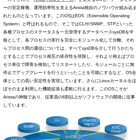
ーの安定稼働、運用効率性を支えるArista独自のノウハウが組み込ま
れたものとなっています。このOSはEOS（Extensible Operating
System）と呼ばれるもので、そこではCLIやSNMP、STPといった
各種プロセスのステータスを一元管理するデータベースsysDBを中
核として、各プロセスの実行を完全にモジュール化して分離。それ
らプロセス間の通信については、すべてsysDBを介して行うかたち
とすることでプロセス相互の依存性を排除し、それより例えばプロ
セス単位で障害を検知してリスタートしたり、モジュールごとに無
停止でアップグレードを行うといったことを可能にするなど、OS全
体としての高い安定性を実現しています。さらにLinuxカーネルをほ
ぼそのまま利用した機能拡張も柔軟に行えます。このOSこそが
Aristaの神髄であり、従業員の6割以上がソフトウェアの開発に従事
しています。