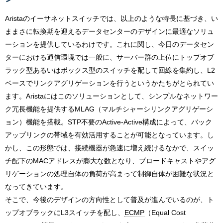
Aristaのイーサネットスイッチでは、以上のような特長に基づき、い
ままさに転換期を迎えるデータセンターのデザインに最適なソリュ
ーションを提供しているわけです。これに関し、今日のデータセン
ターにおける通信環境では一般に、サーバー群の上位にトップオブ
ラック型あるいはボックス型のスイッチを配して回線を集約し、L2
ベースでリンクアグリゲーションを行うというかたちがとられてい
ます。Aristaにはこのソリューションとして、シンプルなネットワー
ク冗長機能を提供するMLAG（マルチシャーシリンクアグリゲーシ
ョン）機能を搭載。STP不要のActive-Active構成によって、バック
アップリンクの帯域を有効活用することが可能となっています。し
かし、この形態では、接続機器が急速に増え続けるなかで、スイッ
チ配下のMACアドレスが膨大な数となり、ブロードキャストやアグ
リゲーションの処理自体の負荷が高まって制御自体が困難な状況と
なってきています。
そこで、今後のデザインの方向性として普及が進んでいるのが、ト
ップオブラックにL3スイッチを配し、
ECMP
（Equal Cost