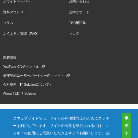
ホワイトペーパー
お問い合わせ
資料ダウンロード
技術サポート
コラム
TED用語集
よくあるご質問（FAQ）
ブログ
新着情報
YouTube CNチャンネル
保守契約ユーザーパートナー向けサイト
会社案内（IT Solutionについて）
About TED IT Solution
当ウェブサイトでは、サイトの利便性向上のためにクッキ
承
ーを利用しています。サイトの閲覧を続行されるには、ク
諾
会社概要
ご利用規約
プライバシーポリシー
プレスリリース（プロダクト)
国内拠点
海外拠点
ッキーの使用にご同意いただきますようお願いします。
詳
す