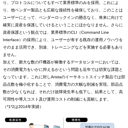
り、プロトコルについてもすべて業界標準のみを採用。これによ
り、他ベンダー製品とも広範な接続性を確保しており、このことは
ユーザーにとって、ベンダーロックインの懸念なく、将来に向けて
確実に資産を保護していけるということにほかなりません。さらに
資産保護という観点では、業界標準のCLI（Command Line
Interface）の採用により、ユーザーが有する既存の運用ノウハウを
そのまま活用でき、別途、トレーニングなどを実施する必要もあり
ません。
加えて、膨大な数のIT機器が稼働するデータセンターにおいては、
その消費電力をいかに抑えるかという問題も近年では切実な課題と
なっています。これに対しAristaのイーサネットスイッチ製品では部
品点数を極小化することで、消費電力の大幅な削減を実現。部品点
数が少なくなれば、それだけ故障発生率も低下し、結果として、高
可用性や導入コスト及び運用コストの削減にも貢献します。
（*1*2は2014年実績）