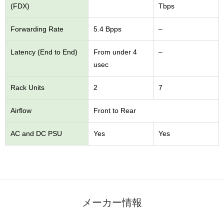
(FDX)
Tbps
Forwarding Rate
5.4 Bpps
–
Latency (End to End)
From under 4
–
usec
Rack Units
2
7
Airflow
Front to Rear
AC and DC PSU
Yes
Yes
メーカー情報