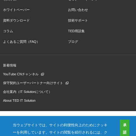
ホワイトペーパー
お問い合わせ
資料ダウンロード
技術サポート
コラム
TED用語集
よくあるご質問（FAQ）
ブログ
新着情報
YouTube CNチャンネル
保守契約ユーザーパートナー向けサイト
会社案内（IT Solutionについて）
About TED IT Solution
当ウェブサイトでは、サイトの利便性向上のためにクッキ
承
ーを利用しています。サイトの閲覧を続行されるには、ク
諾
会社概要
ご利用規約
プライバシーポリシー
プレスリリース（プロダクト)