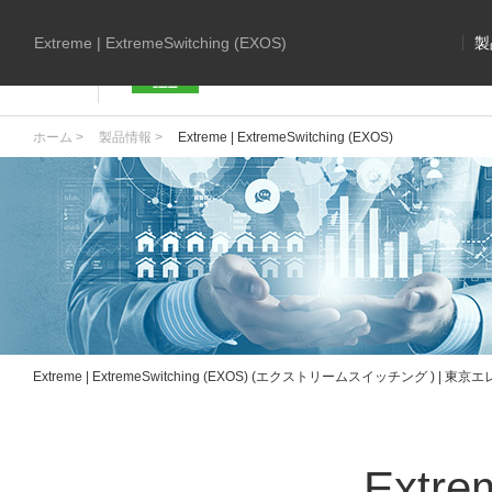
Extreme | ExtremeSwitching (EXOS)
製
ホーム >
製品情報 >
Extreme | ExtremeSwitching (EXOS)
Extreme | ExtremeSwitching (EXOS) (エクストリームスイッチング ) |
Extre