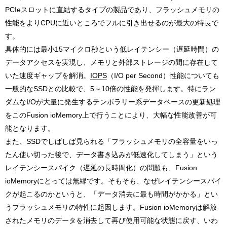
PCIeスロットに直結するタイプの製品であり、フラッシュメモリの
性能をよりCPUに近いところでフルに引き出せるのが最大の特長で
す。
具体的には最小15マイクロ秒という低レイテンシー（遅延時間）の
データアクセスを実現し、メモリと外部ストレージの間に存在して
いた速度ギャップを解消。
IOPS
（I/O per Second）性能についても
一般的なSSDとの比較で、5～10倍の性能を発揮します。特にラン
ダムなI/Oが大量に発生するテンポラリー系データベースの更新処理
をこのFusion ioMemory上で行うことにより、大幅な性能改善が可
能となります。
また、SSDでしばしば見られる「フラッシュメモリの全容量をいっ
たん使い切った後で、データ書き込みが低速化してしまう」という
レイテンシースパイク（遅延の長時間化）の問題も、Fusion
ioMemoryにとっては無縁です。そもそも、なぜレイテンシースパイ
クが起こるのかというと、「データ消去に最も時間がかかる」とい
うフラッシュメモリの特性に起因します。Fusion ioMemoryは解放
されたメモリのデータを消去して再び使用可能な状態に戻す、いわ