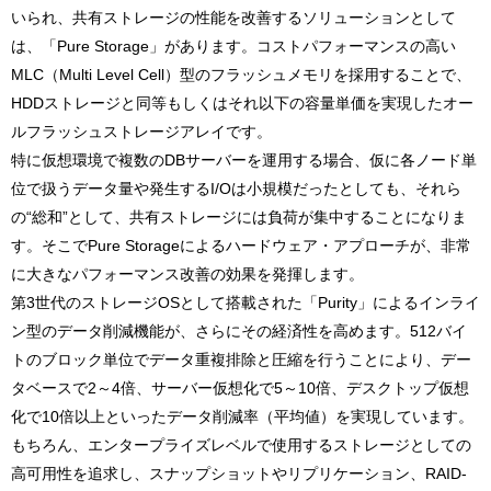
いられ、共有ストレージの性能を改善するソリューションとして
は、「Pure Storage」があります。コストパフォーマンスの高い
MLC（Multi Level Cell）型のフラッシュメモリを採用することで、
HDDストレージと同等もしくはそれ以下の容量単価を実現したオー
ルフラッシュストレージアレイです。
特に仮想環境で複数のDBサーバーを運用する場合、仮に各ノード単
位で扱うデータ量や発生するI/Oは小規模だったとしても、それら
の“総和”として、共有ストレージには負荷が集中することになりま
す。そこでPure Storageによるハードウェア・アプローチが、非常
に大きなパフォーマンス改善の効果を発揮します。
第3世代のストレージOSとして搭載された「Purity」によるインライ
ン型のデータ削減機能が、さらにその経済性を高めます。512バイ
トのブロック単位でデータ重複排除と圧縮を行うことにより、デー
タベースで2～4倍、サーバー仮想化で5～10倍、デスクトップ仮想
化で10倍以上といったデータ削減率（平均値）を実現しています。
もちろん、エンタープライズレベルで使用するストレージとしての
高可用性を追求し、スナップショットやリプリケーション、RAID-