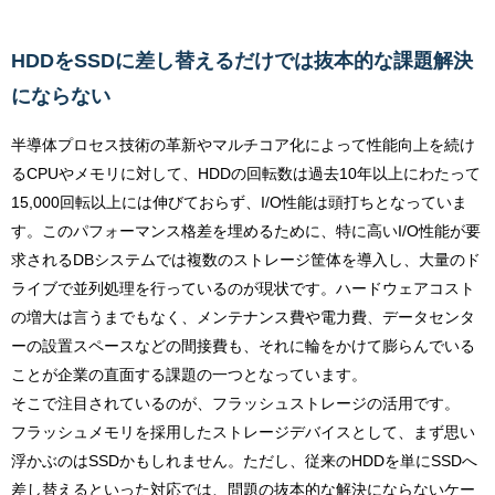
HDDをSSDに差し替えるだけでは
抜本的な課題解決
にならない
半導体プロセス技術の革新やマルチコア化によって性能向上を続け
るCPUやメモリに対して、HDDの回転数は過去10年以上にわたって
15,000回転以上には伸びておらず、I/O性能は頭打ちとなっていま
す。このパフォーマンス格差を埋めるために、特に高いI/O性能が要
求されるDBシステムでは複数のストレージ筐体を導入し、大量のド
ライブで並列処理を行っているのが現状です。ハードウェアコスト
の増大は言うまでもなく、メンテナンス費や電力費、データセンタ
ーの設置スペースなどの間接費も、それに輪をかけて膨らんでいる
ことが企業の直面する課題の一つとなっています。
そこで注目されているのが、フラッシュストレージの活用です。
フラッシュメモリを採用したストレージデバイスとして、まず思い
浮かぶのはSSDかもしれません。ただし、従来のHDDを単にSSDへ
差し替えるといった対応では、問題の抜本的な解決にならないケー