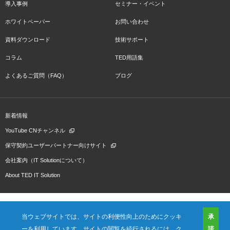
導入事例
セミナー・イベント
ホワイトペーパー
お問い合わせ
資料ダウンロード
技術サポート
コラム
TED用語集
よくあるご質問（FAQ）
ブログ
新着情報
YouTube CNチャンネル
保守契約ユーザーパートナー向けサイト
会社案内（IT Solutionについて）
About TED IT Solution
当ウェブサイトでは、サイトの利便性向上のためにクッキ
承
ーを利用しています。サイトの閲覧を続行されるには、ク
諾
会社概要
ご利用規約
プライバシーポリシー
プレスリリース（プロダクト)