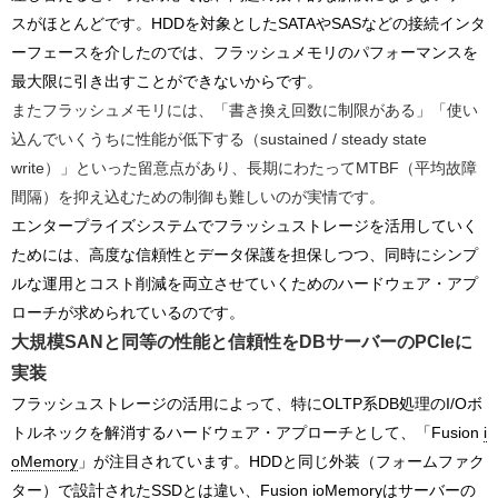
スがほとんどです。HDDを対象としたSATAやSASなどの接続インタ
ーフェースを介したのでは、フラッシュメモリのパフォーマンスを
最大限に引き出すことができないからです。
またフラッシュメモリには、「書き換え回数に制限がある」「使い
込んでいくうちに性能が低下する（sustained / steady state
write）」といった留意点があり、長期にわたってMTBF（平均故障
間隔）を抑え込むための制御も難しいのが実情です。
エンタープライズシステムでフラッシュストレージを活用していく
ためには、高度な信頼性とデータ保護を担保しつつ、同時にシンプ
ルな運用とコスト削減を両立させていくためのハードウェア・アプ
ローチが求められているのです。
大規模SANと同等の性能と信頼性を
DBサーバーのPCIeに
実装
フラッシュストレージの活用によって、特にOLTP系DB処理のI/Oボ
トルネックを解消するハードウェア・アプローチとして、「Fusion
i
oMemory
」が注目されています。HDDと同じ外装（フォームファク
ター）で設計されたSSDとは違い、Fusion ioMemoryはサーバーの