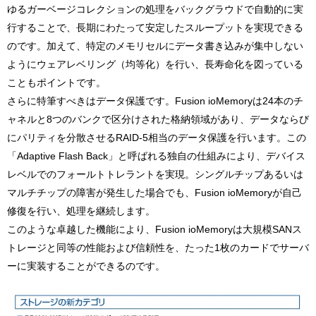
ゆるガーベージコレクションの処理をバックグラウドで自動的に実
行することで、長期にわたって安定したスループットを実現できる
のです。加えて、特定のメモリセルにデータ書き込みが集中しない
ようにウェアレベリング（均等化）を行い、長寿命化を図っている
こともポイントです。
さらに特筆すべきはデータ保護です。Fusion ioMemoryは24本のチ
ャネルと8つのバンクで区分けされた格納領域があり、データならび
にパリティを分散させるRAID-5相当のデータ保護を行います。この
「Adaptive Flash Back」と呼ばれる独自の仕組みにより、デバイス
レベルでのフォールトトレラントを実現。シングルチップあるいは
マルチチップの障害が発生した場合でも、Fusion ioMemoryが自己
修復を行い、処理を継続します。
このような卓越した機能により、Fusion ioMemoryは大規模SANス
トレージと同等の性能および信頼性を、たった1枚のカードでサーバ
ーに実装することができるのです。