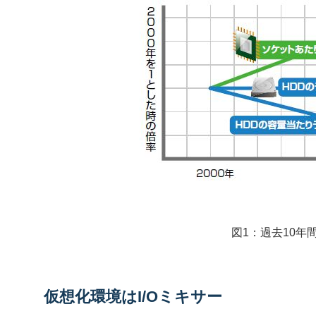
図1：過去10年
仮想化環境はI/Oミキサー